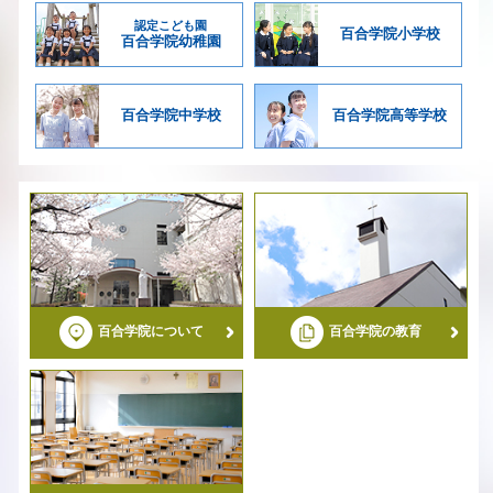
認定こども園
百合学院
小学校
百合学院
幼稚園
百合学院
中学校
百合学院
高等学校
百合学院について
百合学院の教育