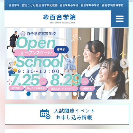
ご挨拶
校訓・校歌・校章
アクセスマップ
学院の歴史
百合学院の教育理念
百合学院で育つ15年
宗教教育について