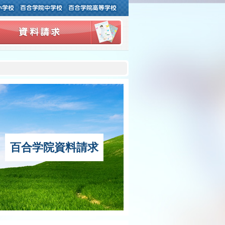
ご挨拶
校訓・校歌・校章
アクセスマップ
学院の歴史
百合学院資料請求
百合学院の教育理念
百合学院で育つ15年
宗教教育について